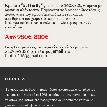
Κρεβάτι “Butterfly”
για στρώμα 160Χ200,
ντυμένο με
ύφασμα
αλέκιαστο
. Παράγεται σε διάφορες διαστάσεις
ανάλογα με τον χώρο σας και διατίθεται και με
αποθηκευτικό χώρο
στο υπόστρωμά του.
Κατασκευάζεται σε μεγάλη ποικιλία υφασμάτων &
χρωμάτων.
Από 980€
800€
Για
ηλεκτρονικές παραγγελίες
καλέστε μας στο
2109599339 ή στείλτε μας
email
στο
fabbro116@gmail.com
Η ΕΤΑΙΡΊΑ
Η εταιρεία μας με έδρα τη Δάφνη δραστηριοποιείται στον χώρο του
οικιακού επίπλου από το 1998 εστιάζοντας στην ικανοποίηση των
πελατών μας, κατασκευάζοντας ποιοτικά χειροποίητα έπιπλα με
γνώμονα την κάλυψη των αναγκών τους.