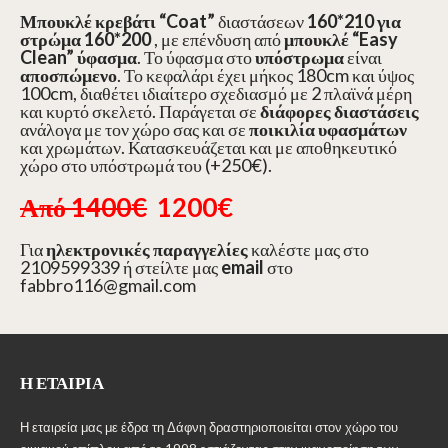
Μπουκλέ κρεβάτι
“Coat”
διαστάσεων
160*210 για
στρώμα 160*200
, με επένδυση από
μπουκλέ
“Easy
Clean” ύφασμα
. Το ύφασμα στο
υπόστρωμα
είναι
αποσπώμενο
. Το κεφαλάρι έχει μήκος 180cm και ύψος
100cm, διαθέτει ιδιαίτερο σχεδιασμό με 2 πλαϊνά μέρη
και κυρτό σκελετό. Παράγεται σε
διάφορες διαστάσεις
ανάλογα με τον χώρο σας και σε
ποικιλία υφασμάτων
και χρωμάτων. Κατασκευάζεται και με αποθηκευτικό
χώρο στο υπόστρωμά του (+250€).
Από 1400€
1200€
Για
ηλεκτρονικές παραγγελίες
καλέστε μας στο
2109599339 ή στείλτε μας
email
στο
fabbro116@gmail.com
Η ΕΤΑΙΡΊΑ
Η εταιρεία μας με έδρα τη Δάφνη δραστηριοποιείται στον χώρο του