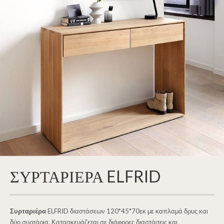
ΣΥΡΤΑΡΙΕΡΑ ELFRID
Συρταριέρα
ELFRID διαστάσεων 120*45*70εκ με καπλαμά δρυς και
δύο συρτάρια. Κατασκευάζεται σε διάφορες διαστάσεις και