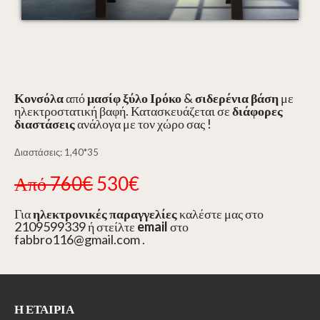
Κονσόλα
από
μασίφ ξύλο Ιρόκο
&
σιδερένια βάση
με
ηλεκτροστατική βαφή. Κατασκευάζεται σε
διάφορες
διαστάσεις
ανάλογα με τον χώρο σας !
Διαστάσεις: 1,40*35
Από 760€
530€
Για
ηλεκτρονικές παραγγελίες
καλέστε μας στο
2109599339 ή στείλτε
email
στο
fabbro116@gmail.com .
Η ΕΤΑΙΡΊΑ