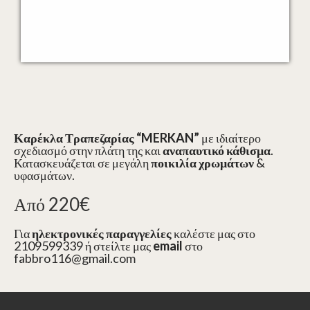
Καρέκλα Τραπεζαρίας
“MERKAN”
με ιδιαίτερο
σχεδιασμό στην πλάτη της και
αναπαυτικό κάθισμα
.
Κατασκευάζεται σε μεγάλη
ποικιλία χρωμάτων
&
υφασμάτων.
Από 220€
Για
ηλεκτρονικές παραγγελίες
καλέστε μας στο
2109599339 ή στείλτε μας
email
στο
fabbro116@gmail.com