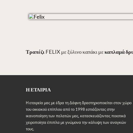
Τραπέζι
FELIX με ξύλινο καπάκι με
καπλαμά δρ
Η ΕΤΑΙΡΊΑ
Η εταιρεία μας με έδρα τη Δάφνη δραστηριοποιείται στον χώρο
του οικιακού επίπλου από το 1998 εστιάζοντας στην
ικανοποίηση των πελατών μας, κατασκευάζοντας ποιοτικά
χειροποίητα έπιπλα με γνώμονα την κάλυψη των αναγκών
τους.