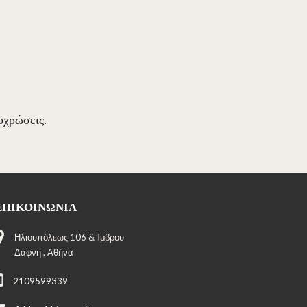
ποχρώσεις.
ΕΠΙΚΟΙΝΩΝΊΑ
Ηλιουπόλεως 106 & Ίμβρου
Δάφνη , Αθήνα
2109599339