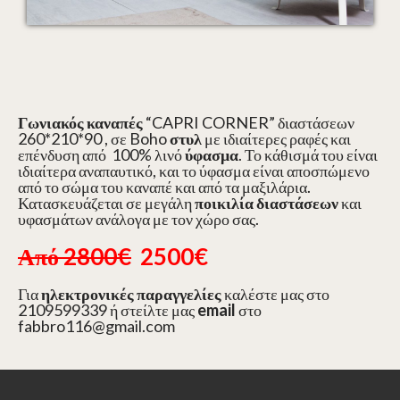
Γωνιακός καναπές
“CAPRI CORNER” διαστάσεων
260*210*90 , σε Boho
στυλ
με ιδιαίτερες ραφές και
επένδυση από 100% λινό
ύφασμα
. Το κάθισμά του είναι
ιδιαίτερα αναπαυτικό, και το ύφασμα είναι αποσπώμενο
από το σώμα του καναπέ και από τα μαξιλάρια.
Κατασκευάζεται σε μεγάλη
ποικιλία διαστάσεων
και
υφασμάτων ανάλογα με τον χώρο σας.
Από 2800€
2500€
Για
ηλεκτρονικές παραγγελίες
καλέστε μας στο
2109599339 ή στείλτε μας
email
στο
fabbro116@gmail.com