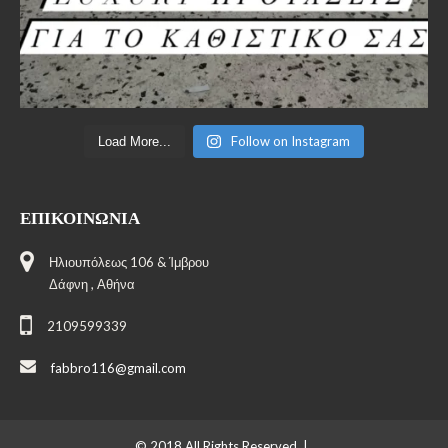
Follow on Instagram
Load More...
ΕΠΙΚΟΙΝΩΝΊΑ
Ηλιουπόλεως 106 & Ίμβρου
Δάφνη , Αθήνα
2109599339
fabbro116@gmail.com
© 2018 All Rights Reserved |