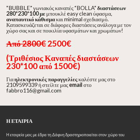
“BUBBLE” γωνιακός καναπές “BOLLA”
διαστάσεων
280*230*100 με
μπουκλέ easy clean ύφασμα,
αναπαυτικό κάθισμα
και minimal σχεδιασμό.
Κατασκευάζεται σε διάφορες διαστάσεις ανάλογα με τον
χώρο σας και σε ποικιλία υφασμάτων και χρωμάτων!
Από 2800€
2500€
(Τριθέσιος Καναπές διαστάσεων
230*100 από 1500€)
Για
ηλεκτρονικές παραγγελίες
καλέστε μας στο
2109599339 ή στείλτε μας
email
στο
fabbro116@gmail.com
Η ΕΤΑΙΡΊΑ
Η εταιρεία μας με έδρα τη Δάφνη δραστηριοποιείται στον χώρο του