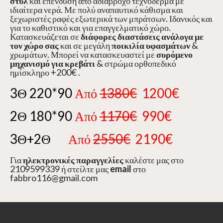
στυλ
και επένδυση από αδιάβροχο τεχνόδερμα με
ιδιαίτερα νερά. Με πολύ αναπαυτικό κάθισμα και
ξεχωριστές ραφές εξωτερικά των μπράτσων. Ιδανικός και
για το καθιστικό και για επαγγελματικό χώρο.
Κατασκευάζεται σε
διάφορες διαστάσεις ανάλογα με
τον χώρο σας
και σε μεγάλη
ποικιλία υφασμάτων
&
χρωμάτων. Μπορεί να κατασκευαστεί με
συρόμενο
μηχανισμό για κρεβάτι
& στρώμα ορθοπεδικό
ημίσκληρο +200€ .
3Θ 220*90
Από
1380€
1200€
2Θ 180*90
Από
1170€
990€
3Θ+2Θ
Από
2550€
2190€
Για
ηλεκτρονικές παραγγελίες
καλέστε μας στο
2109599339 ή στείλτε μας
email
στο
fabbro116@gmail.com