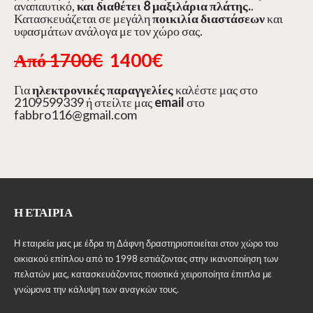
αναπαυτικό,
και διαθέτει 8 μαξιλάρια πλάτης.
.
Κατασκευάζεται σε μεγάλη
ποικιλία διαστάσεων
και
υφασμάτων ανάλογα με τον χώρο σας.
Από 1700€
1400€
Για
ηλεκτρονικές παραγγελίες
καλέστε μας στο
2109599339 ή στείλτε μας
email
στο
fabbro116@gmail.com
Η ΕΤΑΙΡΊΑ
Η εταιρεία μας με έδρα τη Δάφνη δραστηριοποιείται στον χώρο του
οικιακού επίπλου από το 1998 εστιάζοντας στην ικανοποίηση των
πελατών μας, κατασκευάζοντας ποιοτικά χειροποίητα έπιπλα με
γνώμονα την κάλυψη των αναγκών τους.