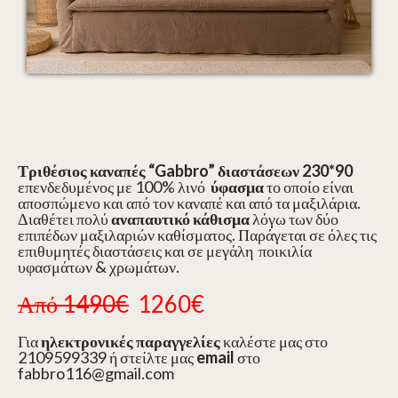
Τριθέσιος καναπές
“Gabbro” διαστάσεων 230*90
επενδεδυμένος με 100% λινό
ύφασμα
το οποίο είναι
αποσπώμενο και από τον καναπέ και από τα μαξιλάρια.
Διαθέτει πολύ
αναπαυτικό κάθισμα
λόγω των δύο
επιπέδων μαξιλαριών καθίσματος. Παράγεται σε όλες τις
επιθυμητές διαστάσεις και σε μεγάλη ποικιλία
υφασμάτων & χρωμάτων.
Από 1490€
1260€
Για
ηλεκτρονικές παραγγελίες
καλέστε μας στο
2109599339 ή στείλτε μας
email
στο
fabbro116@gmail.com