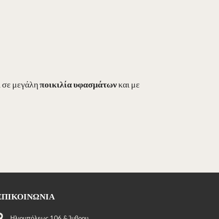
ι σε μεγάλη
ποικιλία υφασμάτων
και με
ΕΠΙΚΟΙΝΩΝΊΑ
Ηλιουπόλεως 106 & Ίμβρου