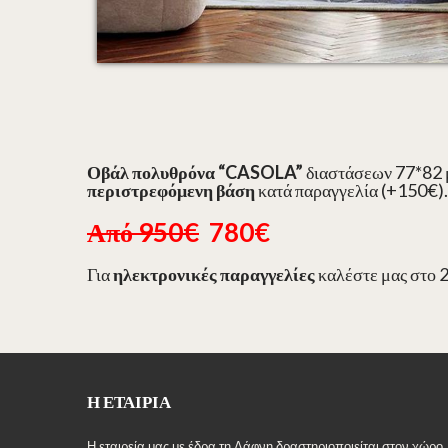
Οβάλ πολυθρόνα “CASOLA”
διαστάσεων 77*82
περιστρεφόμενη βάση
κατά παραγγελία (+150€)
Από 950€
780€
Για
ηλεκτρονικές παραγγελίες
καλέστε μας στο 
Η ΕΤΑΙΡΊΑ
Η εταιρεία μας με έδρα τη Δάφνη δραστηριοποιείται στον χώρο