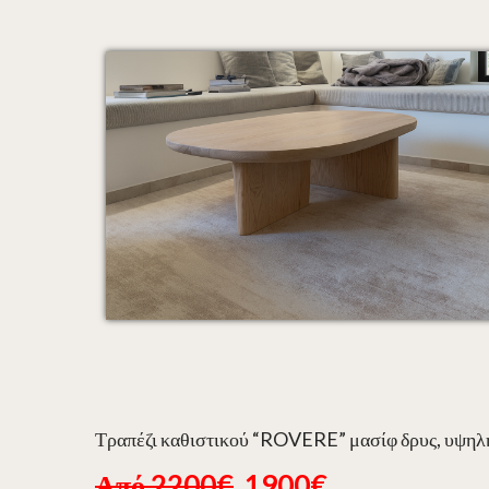
Τραπέζι καθιστικού “ROVERE” μασίφ δρυς, υψηλής
Από 2200€
1900€