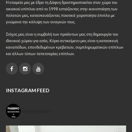
Η εταιρεία μας με έδρα τη Δάφνη δραστηριοποιείται στον χώρο του
επιλεγούν
οικιακού επίπλου από το 1998 εστιάζοντας στην ικανοποίηση των
στη
πελατών μας, κατασκευάζοντας ποιοτικά χειροποίητα έπιπλα με
σελίδα
γνώμονα την κάλυψη των αναγκών τους.
του
προϊόντος
Στόχος μας είναι η συμβολή των προϊόντων μας στη δημιουργία του
ιδανικού χώρου για εσάς. Κύριο αντικείμενο μας είναι η κατασκευή
καναπέδων, επενδεδυμένων κρεβατιών, συμπληρωματικών επίπλων
και άλλων τύπων ταπετσαρίας επίπλων.
INSTAGRAM FEED
furniturefabbro