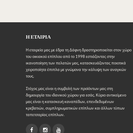
πολλαπλές
παραλλαγές.
Οι
επιλογές
μπορούν
Η ΕΤΑΙΡΊΑ
να
επιλεγούν
Η εταιρεία μας με έδρα τη Δάφνη δραστηριοποιείται στον χώρο
στη
του οικιακού επίπλου από το 1998 εστιάζοντας στην
σελίδα
ικανοποίηση των πελατών μας, κατασκευάζοντας ποιοτικά
του
χειροποίητα έπιπλα με γνώμονα την κάλυψη των αναγκών
προϊόντος
τους.
Στόχος μας είναι η συμβολή των προϊόντων μας στη
δημιουργία του ιδανικού χώρου για εσάς. Κύριο αντικείμενο
μας είναι η κατασκευή καναπέδων, επενδεδυμένων
κρεβατιών, συμπληρωματικών επίπλων και άλλων τύπων
ταπετσαρίας επίπλων.