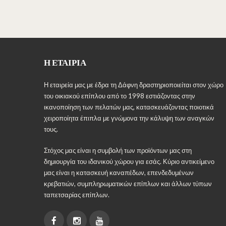
πολλαπλές
παραλλαγές.
Οι
επιλογές
μπορούν
Η ΕΤΑΙΡΊΑ
να
επιλεγούν
Η εταιρεία μας με έδρα τη Δάφνη δραστηριοποιείται στον χώρο
στη
του οικιακού επίπλου από το 1998 εστιάζοντας στην
σελίδα
ικανοποίηση των πελατών μας, κατασκευάζοντας ποιοτικά
του
χειροποίητα έπιπλα με γνώμονα την κάλυψη των αναγκών
προϊόντος
τους.
Στόχος μας είναι η συμβολή των προϊόντων μας στη
δημιουργία του ιδανικού χώρου για εσάς. Κύριο αντικείμενο
μας είναι η κατασκευή καναπέδων, επενδεδυμένων
κρεβατιών, συμπληρωματικών επίπλων και άλλων τύπων
ταπετσαρίας επίπλων.