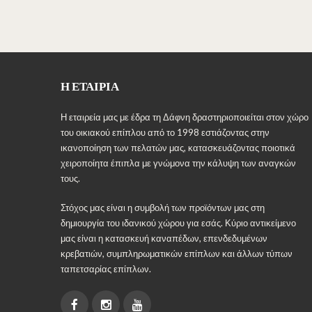
πολλαπλές
παραλλαγές.
Οι
επιλογές
μπορούν
Η ΕΤΑΙΡΊΑ
να
επιλεγούν
Η εταιρεία μας με έδρα τη Δάφνη δραστηριοποιείται στον χώρο
στη
του οικιακού επίπλου από το 1998 εστιάζοντας στην
σελίδα
ικανοποίηση των πελατών μας, κατασκευάζοντας ποιοτικά
του
χειροποίητα έπιπλα με γνώμονα την κάλυψη των αναγκών
προϊόντος
τους.
Στόχος μας είναι η συμβολή των προϊόντων μας στη
δημιουργία του ιδανικού χώρου για εσάς. Κύριο αντικείμενο
μας είναι η κατασκευή καναπέδων, επενδεδυμένων
κρεβατιών, συμπληρωματικών επίπλων και άλλων τύπων
ταπετσαρίας επίπλων.