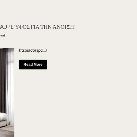
AUPE ΎΦΟΣ ΓΙΑ ΤΗΝ ΆΝΟΙΞΗ!
zed
(περισσότερα…)
Read More