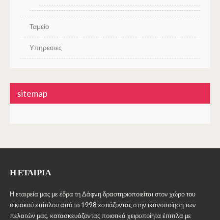
Ταμείο
Υπηρεσιες
sitemap
Η ΕΤΑΙΡΊΑ
Η εταιρεία μας με έδρα τη Δάφνη δραστηριοποιείται στον χώρο του
οικιακού επίπλου από το 1998 εστιάζοντας στην ικανοποίηση των
πελατών μας, κατασκευάζοντας ποιοτικά χειροποίητα έπιπλα με