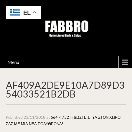
EL
Menu
AF409A2DE9E10A7D89D3
54033521B2DB
Published
23/11/2018
at
564 × 752
in
ΔΩΣΤΕ ΣΤΥΛ ΣΤΟΝ ΧΩΡΟ
ΣΑΣ ΜΕ ΜΙΑ ΝΕΑ ΠΟΛΥΘΡΟΝΑ!