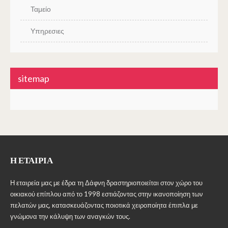
Ταμείο
Υπηρεσιες
sitemap
Η ΕΤΑΙΡΊΑ
Η εταιρεία μας με έδρα τη Δάφνη δραστηριοποιείται στον χώρο του
οικιακού επίπλου από το 1998 εστιάζοντας στην ικανοποίηση των
πελατών μας, κατασκευάζοντας ποιοτικά χειροποίητα έπιπλα με
γνώμονα την κάλυψη των αναγκών τους.