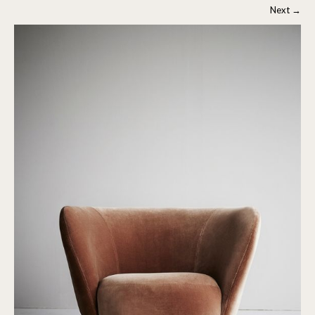
Next
→