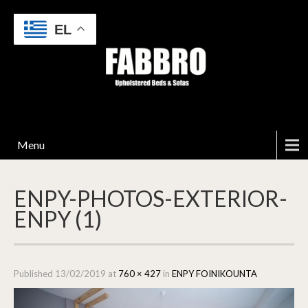
EL
Menu
ENPY-PHOTOS-EXTERIOR-
ENPY (1)
Published
13/02/2019
at
760 × 427
in
ENPY FOINIKOUNTA