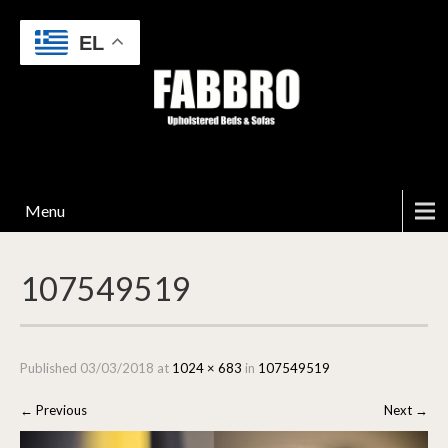
EL
Menu
107549519
Published
03/03/2018
at
1024 × 683
in
107549519
←
Previous
Next
→