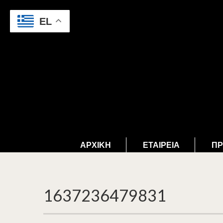
EL
ΑΡΧΙΚΉ
ΕΤΑΙΡΕΊΑ
ΠΡ
1637236479831