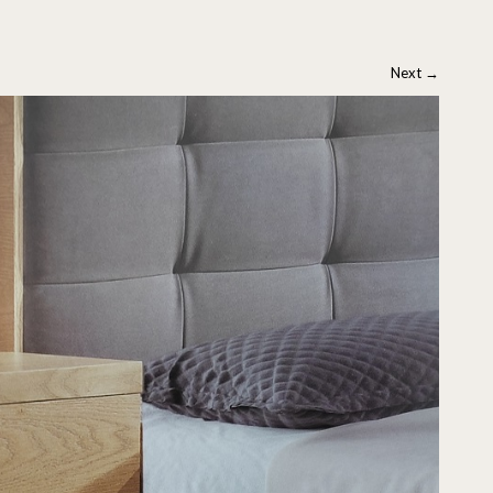
Next
→