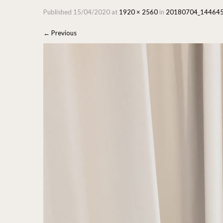
Published
15/04/2020
at
1920 × 2560
in
20180704_14464
←
Previous