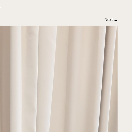
5
Next
→