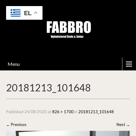
EL
Menu
20181213_101648
Published
24/08/2020
at
826 × 1700
in
20181213_101648
←
Previous
Next
→