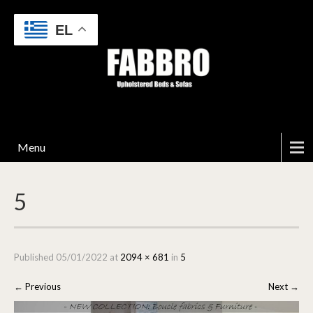
EL
Menu
5
Published
05/01/2022
at
2094 × 681
in
5
←
Previous
Next
→