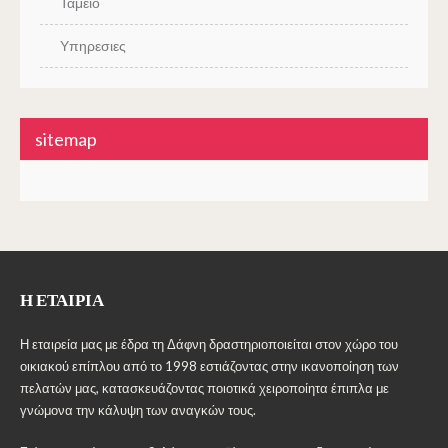
Ταμείο
Υπηρεσιες
sitemap
Η ΕΤΑΙΡΊΑ
Η εταιρεία μας με έδρα τη Δάφνη δραστηριοποιείται στον χώρο του
οικιακού επίπλου από το 1998 εστιάζοντας στην ικανοποίηση των
πελατών μας, κατασκευάζοντας ποιοτικά χειροποίητα έπιπλα με
γνώμονα την κάλυψη των αναγκών τους.