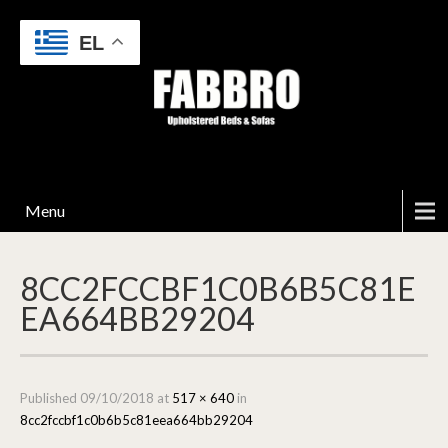
EL
Menu
8CC2FCCBF1C0B6B5C81E
EA664BB29204
Published
09/10/2018
at
517 × 640
in
8cc2fccbf1c0b6b5c81eea664bb29204