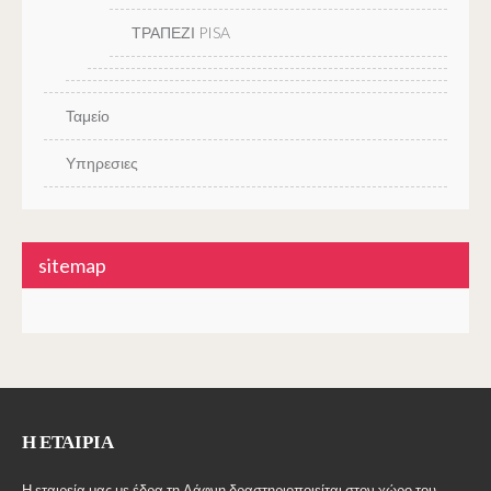
ΤΡΑΠΕΖΙ PISA
Ταμείο
Υπηρεσιες
sitemap
Η ΕΤΑΙΡΊΑ
Η εταιρεία μας με έδρα τη Δάφνη δραστηριοποιείται στον χώρο του