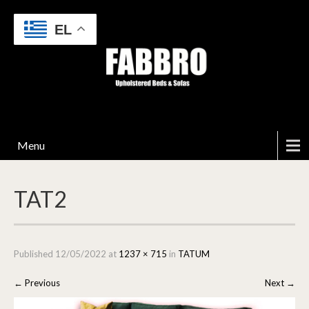
EL
Menu
TAT2
Published
12/05/2022
at
1237 × 715
in
TATUM
←
Previous
Next
→