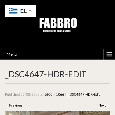
EL
Menu
_DSC4647-HDR-EDIT
Published
22/08/2022
at
1600 × 1066
in
_DSC4647-HDR-Edit
←
Previous
Next
→