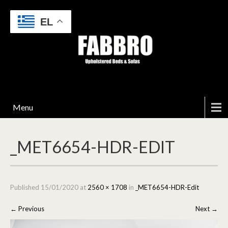
EL
Menu
_MET6654-HDR-EDIT
Published
15/01/2020
at
2560 × 1708
in
_MET6654-HDR-Edit
←
Previous
Next
→