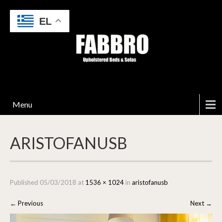
EL
Menu
ARISTOFANUSB
Published
05/03/2018
at
1536 × 1024
in
aristofanusb
←
Previous
Next
→