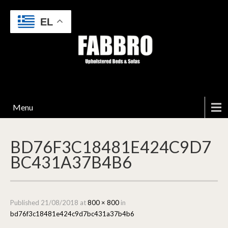
EL
Menu
BD76F3C18481E424C9D7
BC431A37B4B6
Published
21/08/2018
at
800 × 800
in
bd76f3c18481e424c9d7bc431a37b4b6