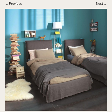
←
Previous
Next
→