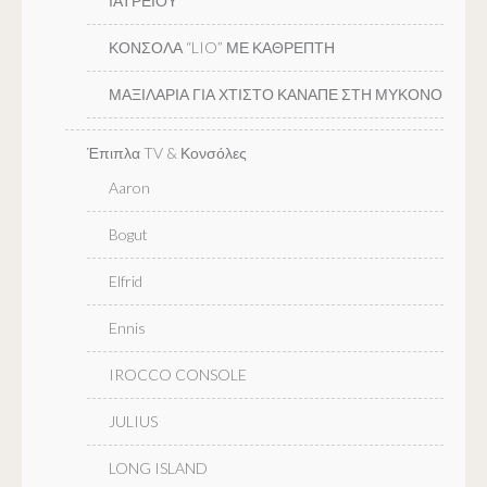
ΙΑΤΡΕΙΟΥ
ΚΟΝΣΟΛΑ “LIO” ΜΕ ΚΑΘΡΕΠΤΗ
ΜΑΞΙΛΑΡΙΑ ΓΙΑ ΧΤΙΣΤΟ ΚΑΝΑΠΕ ΣΤΗ ΜΥΚΟΝΟ
Έπιπλα TV & Κονσόλες
Aaron
Bogut
Elfrid
Ennis
IROCCO CONSOLE
JULIUS
LONG ISLAND