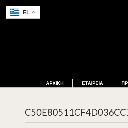
EL
ΑΡΧΙΚΉ
ΕΤΑΙΡΕΊΑ
ΠΡ
C50E80511CF4D036CC