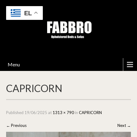
EL
Menu
CAPRICORN
Published
19/06/2025
at
1313 × 790
in
CAPRICORN
←
Previous
Next
→