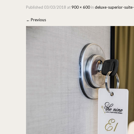
Published
03/03/2018
at
900 × 600
in
deluxe-superior-suite
←
Previous