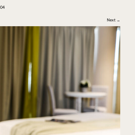
-04
Next
→