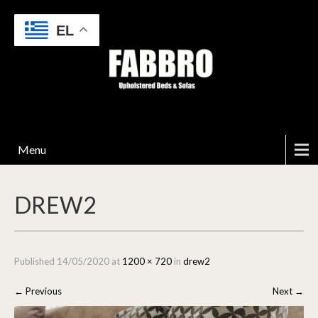
EL
Menu
DREW2
Published
14/05/2020
at
1200 × 720
in
drew2
←
Previous
Next
→