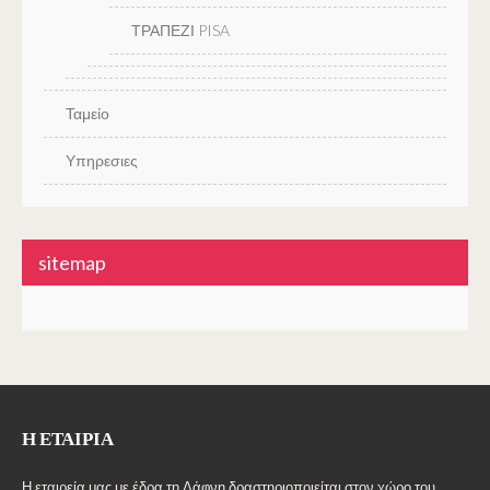
ΤΡΑΠΕΖΙ PISA
Ταμείο
Υπηρεσιες
sitemap
Η ΕΤΑΙΡΊΑ
Η εταιρεία μας με έδρα τη Δάφνη δραστηριοποιείται στον χώρο του