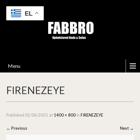
EL
Menu
FIRENEZEYE
Published
01/06/2021
at
1400 × 800
in
FIRENEZEYE
←
Previous
Next
→