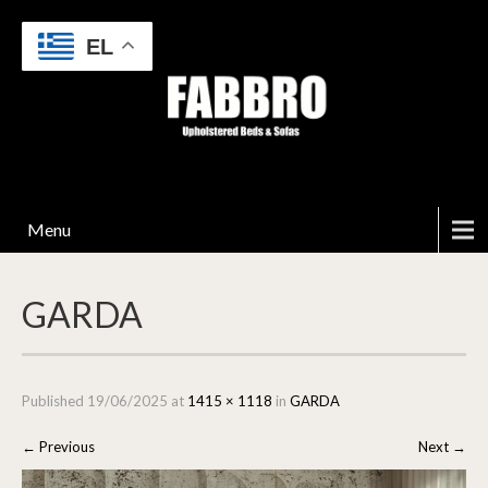
EL
Menu
GARDA
Published
19/06/2025
at
1415 × 1118
in
GARDA
←
Previous
Next
→