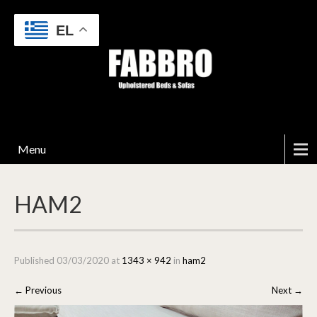
EL
Menu
HAM2
Published
03/03/2020
at
1343 × 942
in
ham2
←
Previous
Next
→