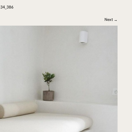
34_386
Next
→