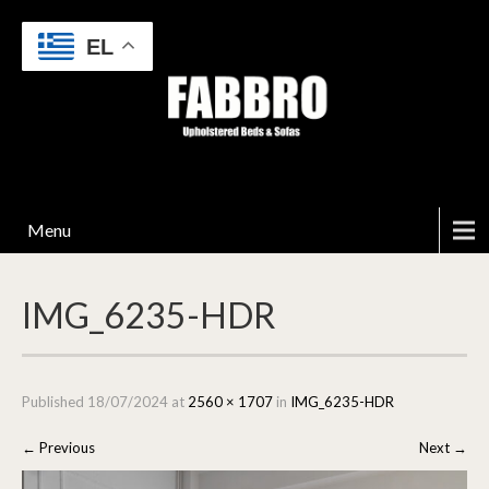
EL
Menu
IMG_6235-HDR
Published
18/07/2024
at
2560 × 1707
in
IMG_6235-HDR
←
Previous
Next
→