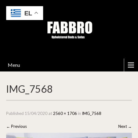
EL
Menu
IMG_7568
Published
15/04/2020
at
2560 × 1706
in
IMG_7568
←
Previous
Next
→