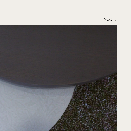
Next
→