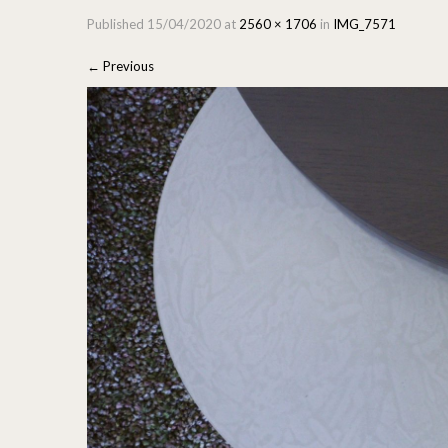
Published
15/04/2020
at
2560 × 1706
in
IMG_7571
←
Previous