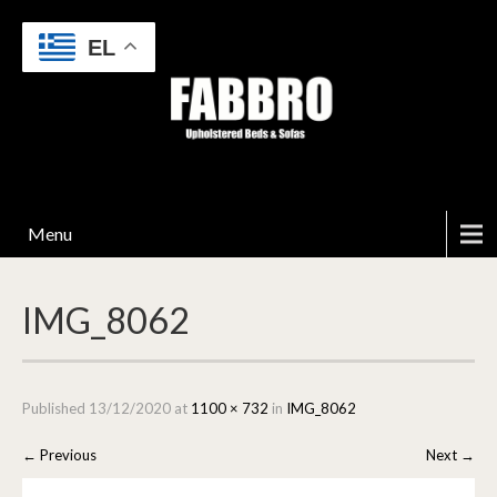
EL
Menu
IMG_8062
Published
13/12/2020
at
1100 × 732
in
IMG_8062
←
Previous
Next
→