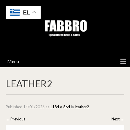
EL
Menu
LEATHER2
Published
14/01/2026
at
1184 × 864
in
leather2
←
Previous
Next
→