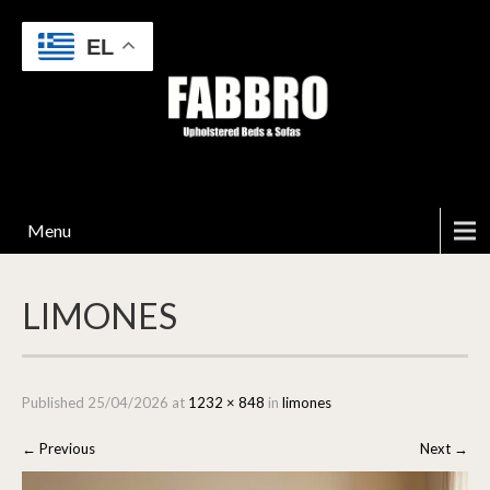
EL
Menu
LIMONES
Published
25/04/2026
at
1232 × 848
in
limones
←
Previous
Next
→