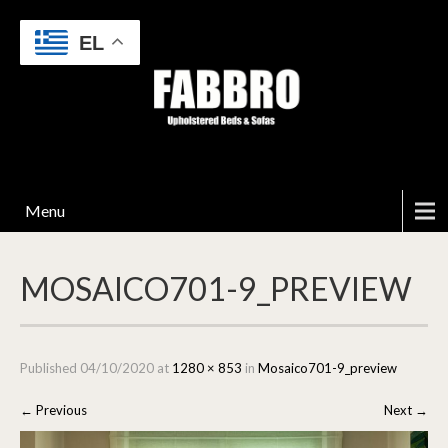
EL
Menu
MOSAICO701-9_PREVIEW
Published
04/10/2020
at
1280 × 853
in
Mosaico701-9_preview
←
Previous
Next
→