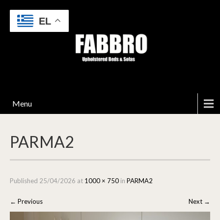
EL
Menu
PARMA2
Published
25/04/2026
at
1000 × 750
in
PARMA2
←
Previous
Next
→