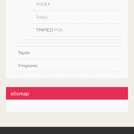
SPIDER
Tobias
ΤΡΑΠΕΖΙ PISA
Ταμείο
Υπηρεσιες
sitemap