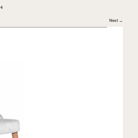
14
Next
→